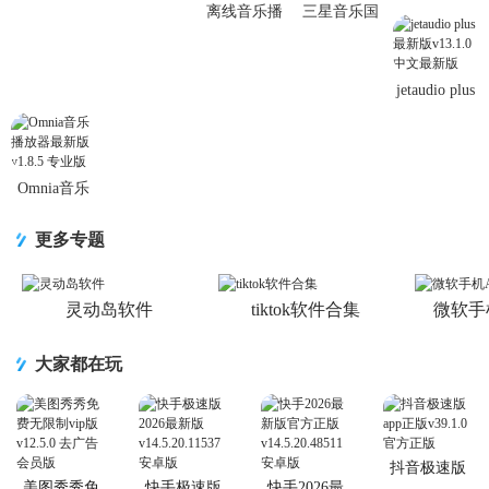
离线音乐播
三星音乐国
安卓v4.0.10
放器Oto
际版
最新版
Music免费版
app16.2.34.0
v4.0.5 最新
最新版
jetaudio plus
最新版
v13.1.0 中文
最新版
Omnia音乐
播放器最新
版v1.8.5 专
更多专题
业版
灵动岛软件
tiktok软件合集
微软手
大家都在玩
抖音极速版
app正版
美图秀秀免
快手极速版
快手2026最