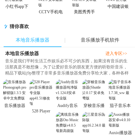
小红书app下
中国建设银
载安装
行app最新版
CCTV手机电
美图秀秀手
视直播软件
机官方版
猜你喜欢
本地音乐播放器
音乐播放手机软件
本地音乐播放器
进入专区>>
音乐是我们平时生活工作娱乐必不可少的东西，如果没有音乐的生
活那真是不敢想像，为了让爱好音乐的朋友更方便的听歌听音乐，
精品下载站j9p整理了非常多音乐播放器免费分享给大家，各种各样
各种类型的音乐播放器都有，..
音乐播放器
Audify音乐
穿梭音乐播
茄子音乐本
528 Player
Phonograph
播放器纯净
放器(Shuttle
地音乐播放
pro音乐播放
pro解锁版
版v1.124.8
)2.0.17 安卓
器1.7.38_ww
器专业版
1.3.5 安卓
安卓专业版
免费版
最新版
app41.51修
Auxio播放器