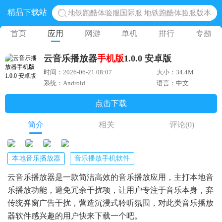
地铁跑酷体验服国际服 地铁跑酷体验服版本
精品下载站
网易光遇手游正版 点亮星空共庆周年
首页
应用
网游
单机
排行
专题
黎明觉醒生机腾讯正版 黎明觉醒生机国际服
蛋仔派对下载 蛋仔派对体验服
云音乐播放器
手机版
1.0.0 安卓版
奥特曼王者传奇 正版奥特曼游戏
时间：2026-06-21 08:07
大小：34.4M
系统：Android
语言：中文
点击下载
简介
相关
评论
(0)
本地音乐播放器
音乐播放手机软件
云音乐播放器是一款简洁高效的音乐播放应用，主打本地音
乐播放功能，避免冗余干扰项，让用户专注于音乐本身，弃
传统弹窗广告干扰，营造沉浸式聆听氛围，对此类音乐播放
器软件感兴趣的用户快来下载一个吧。