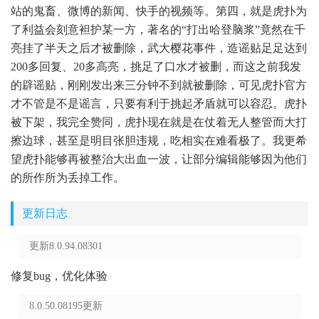
站的鬼畜、微博的新闻、快手的视频等。第四，就是虎扑为
了利益会刻意袒护某一方，著名的“打出哈登脑浆”竟然在千
亮挂了半天之后才被删除，武大樱花事件，造谣贴足足达到
200多回复、20多高亮，挑足了口水才被删，而这之前我发
的辟谣贴，刚刚发出来三分钟不到就被删除，可见虎扑官方
才不管是不是谣言，只要有利于挑起矛盾就可以容忍。虎扑
被下架，我完全赞同，虎扑现在就是在仗着无人整管而大打
擦边球，甚至是明目张胆违规，吃相实在难看极了。我更希
望虎扑能够再被整治大出血一波，让部分编辑能够因为他们
的所作所为丢掉工作。
更新日志
更新8.0.94.08301
修复bug，优化体验
8.0.50.08195更新