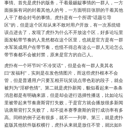
事情。首先是虎扑的版务，干着最龌龊事情的一群人，一方
面振振有词的封着其他人的号，一方面明目张胆的干着其他
人干了都会封号的事情。虎扑是有一个所谓“话题引导
区”的，但是这个区却从来不敢对用户开放，有一次系统错
误点进去了，发现了虎扑为什么不开放这个区，好多论坛里
面发帖带节奏的人竟然都在这个区里，也就是官方是有一群
水军装成用户在带节奏，也怪不得总有这么一群人无论怎么
带节奏都不会被封禁，原来是官方的自己人。
虎扑有一个环节叫“不冷笑话”，但是会有一群人美其名
曰“发福利”，实则是在发色情图片，而这些虎扑根本不会
管，但是普通用户只要互相开玩笑说点带色彩的段子，就会
被判为“淫秽色情”。第二就是虎扑新闻，貌似看起来一条条
消息都是有明确来源，但是却会进行选择性播送，比如论坛
里被带起来节奏唐斯背打失败，于是官方就会播放很多新闻
说唐斯背打又失败了，却不提本赛季唐斯的背打成功率有多
高。同样的例子还有很多，就不一一列举。第三，就是虎扑
盗版其他软件版权横行，虎扑从来就是放任不管，就比如B