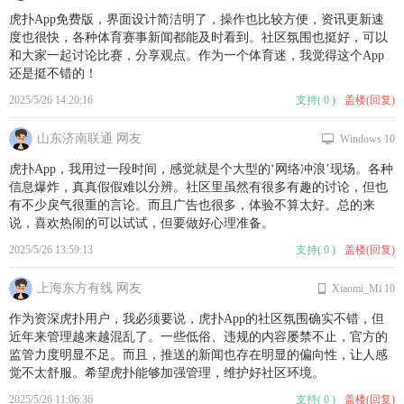
虎扑App免费版，界面设计简洁明了，操作也比较方便，资讯更新速
度也很快，各种体育赛事新闻都能及时看到。社区氛围也挺好，可以
和大家一起讨论比赛，分享观点。作为一个体育迷，我觉得这个App
还是挺不错的！
2025/5/26 14:20:16
支持
(
0
)
盖楼(回复)
山东济南联通 网友
Windows 10
虎扑App，我用过一段时间，感觉就是个大型的‘网络冲浪’现场。各种
信息爆炸，真真假假难以分辨。社区里虽然有很多有趣的讨论，但也
有不少戾气很重的言论。而且广告也很多，体验不算太好。总的来
说，喜欢热闹的可以试试，但要做好心理准备。
2025/5/26 13:59:13
支持
(
0
)
盖楼(回复)
上海东方有线 网友
Xiaomi_Mi 10
作为资深虎扑用户，我必须要说，虎扑App的社区氛围确实不错，但
近年来管理越来越混乱了。一些低俗、违规的内容屡禁不止，官方的
监管力度明显不足。而且，推送的新闻也存在明显的偏向性，让人感
觉不太舒服。希望虎扑能够加强管理，维护好社区环境。
2025/5/26 11:06:36
支持
(
0
)
盖楼(回复)