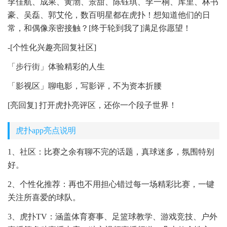
李佳航、成果、黄渤、景甜、陈钰琪、李一桐、库里、林书
豪、吴磊、郭艾伦，数百明星都在虎扑！想知道他们的日
常，和偶像亲密接触？[终于轮到我了]满足你愿望！
-[个性化兴趣亮回复社区]
「步行街」体验精彩的人生
「影视区」聊电影，写影评，不为资本折腰
[亮回复] 打开虎扑亮评区，还你一个段子世界！
虎扑app亮点说明
1、社区：比赛之余有聊不完的话题，真球迷多，氛围特别
好。
2、个性化推荐：再也不用担心错过每一场精彩比赛，一键
关注所喜爱的球队。
3、虎扑TV：涵盖体育赛事、足篮球教学、游戏竞技、户外