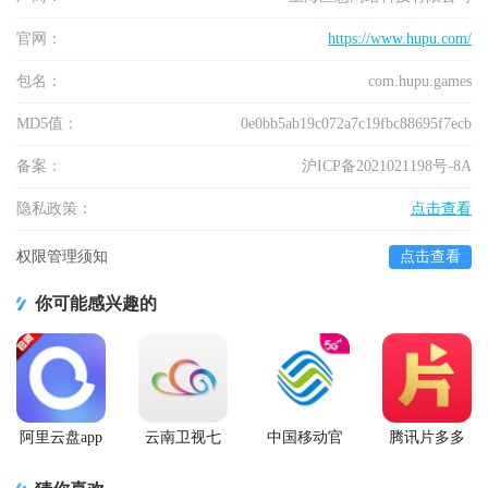
官网：
https://www.hupu.com/
包名：
com.hupu.games
MD5值：
0e0bb5ab19c072a7c19fbc88695f7ecb
备案：
沪ICP备2021021198号-8A
隐私政策：
点击查看
权限管理须知
点击查看
你可能感兴趣的
阿里云盘app
云南卫视七
中国移动官
腾讯片多多
官方版
彩云端app
方营业厅
看剧官方正
版app