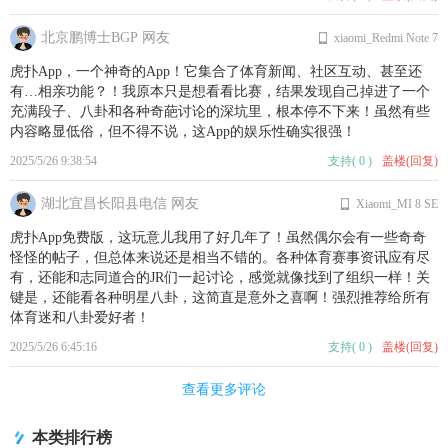
北京鹏博士BGP 网友
xiaomi_Redmi Note 7
虎扑App，一个神奇的App！它集合了体育新闻、社区互动、甚至还
有…相亲功能？！我原本只是想看看比赛，结果发现自己掉进了一个
充满段子、八卦和各种奇葩讨论的深坑里，根本停不下来！虽然有些
内容略显低俗，但不得不说，这App的娱乐性确实很强！
2025/5/26 9:38:54
支持
(
0
)
盖楼(回复)
湖北宜昌长阳县电信 网友
Xiaomi_MI 8 SE
虎扑App免费版，这玩意儿我用了好几年了！虽然偶尔会有一些奇奇
怪怪的帖子，但总体来说还是相当不错的。各种体育赛事资讯应有尽
有，还能和志同道合的JR们一起讨论，感觉就像找到了组织一样！关
键是，还能看各种明星八卦，这简直是意外之喜啊！强烈推荐给所有
体育迷和八卦爱好者！
2025/5/26 6:45:16
支持
(
0
)
盖楼(回复)
查看更多评论
本类排行榜