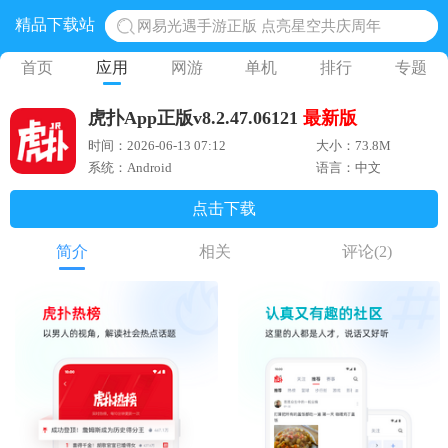
精品下载站
网易光遇手游正版 点亮星空共庆周年
黎明觉醒生机腾讯正版 黎明觉醒生机国际服
首页
应用
网游
单机
排行
专题
蛋仔派对下载 蛋仔派对体验服
虎扑App正版v8.2.47.06121
最新版
奥特曼王者传奇 正版奥特曼游戏
时间：2026-06-13 07:12
大小：73.8M
地铁跑酷体验服国际服 地铁跑酷体验服版本
系统：Android
语言：中文
点击下载
简介
相关
评论
(2)