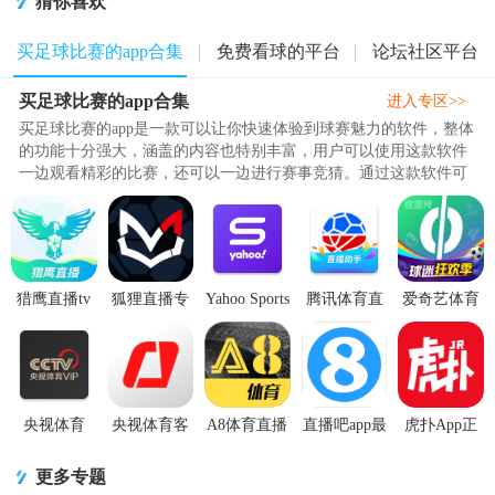
猜你喜欢
买足球比赛的app合集
免费看球的平台
论坛社区平台
买足球比赛的app合集
进入专区>>
买足球比赛的app是一款可以让你快速体验到球赛魅力的软件，整体
的功能十分强大，涵盖的内容也特别丰富，用户可以使用这款软件
一边观看精彩的比赛，还可以一边进行赛事竞猜。通过这款软件可
以向用户展示很多大神分析的..
猎鹰直播tv
狐狸直播专
Yahoo Sports
腾讯体育直
爱奇艺体育
版v1.2.4.0最
业体育直播
雅虎体育手
播助手官方
app官方版
新版本
平台4.0.5 安
机版v9.25.3
v2.0.91手机
v13.7.0手机
卓官方版
无广告版
版
最新版
央视体育
央视体育客
A8体育直播
直播吧app最
虎扑App正
VIP客户端
户端官方版
app安卓最新
新版v7.2.2
版
v11.5.3 手机
v4.0.52手机
版v5.9.8 官
安卓手机版
v8.2.47.06121
更多专题
官方版
最新版
方版
最新版