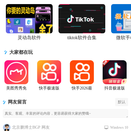
灵动岛软件
tiktok软件合集
微软手
大家都在玩
美图秀秀免
快手极速版
快手2026最
抖音极速版
费无限制vip
2026最新版
新版官方正
app正版
版
版
网友留言
默认
北京鹏博士BGP 网友
Windows 10