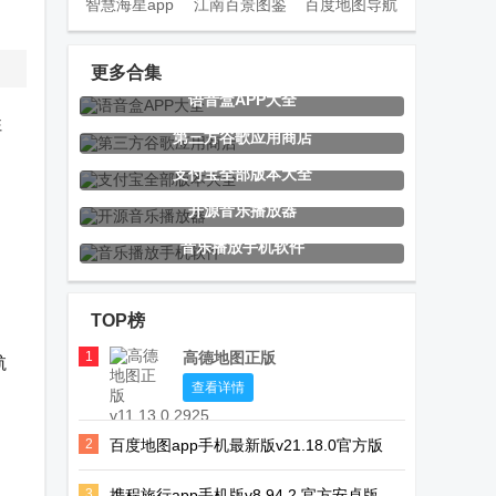
智慧海星app
江南百景图鉴
百度地图导航
手机版
app手机版
2026纯净精简
版
更多合集
语音盒APP大全
往
百度CarLife车
高德地图auto
光州智慧停车
第三方谷歌应用商店
载提取版
版车机地图
手机客户端
支付宝全部版本大全
开源音乐播放器
音乐播放手机软件
EMBY安卓
嗅探大师app
绿城集团绿小
app免费版
最新版
服app
TOP榜
1
高德地图正版
航
乘风TV电视版
玄武TV电视版
pxvr官方主页
查看详情
下载
2
百度地图app手机最新版v21.18.0官方版
3
携程旅行app手机版v8.94.2 官方安卓版