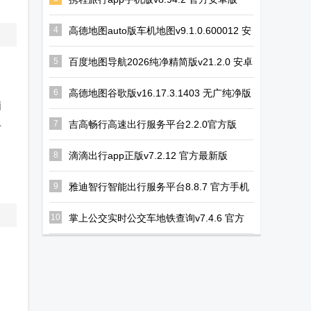
幻路搜索下载
虚拟大师内置
小红书app去
手机版
rom完整版
水印软件
4
高德地图auto版车机地图v9.1.0.600012 安
卓最新版
5
百度地图导航2026纯净精简版v21.2.0 安卓
版
6
高德地图谷歌版v16.17.3.1403 无广纯净版
脑
单
7
吉高畅行高速出行服务平台2.2.0官方版
8
滴滴出行app正版v7.2.12 官方最新版
自
9
雅迪智行智能出行服务平台8.8.7 官方手机
版
10
掌上公交实时公交车地铁查询v7.4.6 官方
手机版