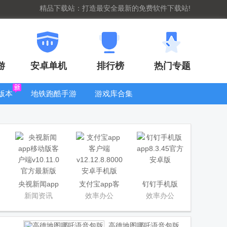
精品下载站：打造最安全最新的免费软件下载站!
游
安卓单机
排行榜
热门专题
版本
地铁跑酷手游
游戏库合集
大全
WIFI密码查
看器
央视新闻app
支付宝app客
钉钉手机版
移动版客户端
户端
app
新闻资讯
效率办公
效率办公
高德地图哪吒语音包版