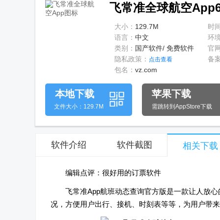
飞常准全球航空App6.
大小：
129.7M
时
语言：
中文
环
类别：
国产软件/ 免费软件
官
隐私政策：
备
点击查看
包名：
vz.com
本地下载
苹果下载
文件大小：129.7M
需跳转到AppStore下载
软件介绍
软件截图
相关下载
编辑点评：很好用的订票软件
飞常准App航班动态查询官方版是一款让人放
况，方便用户出行、接机、时刻表等等，为用户带来