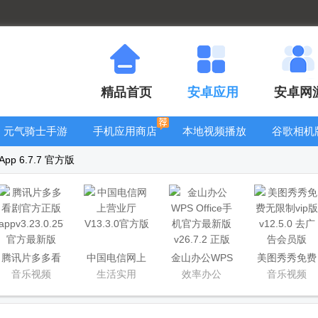
精品首页
安卓应用
安卓网
元气骑士手游
手机应用商店
本地视频播放
谷歌相机
大全
器
大全
p 6.7.7 官方版
腾讯片多多看
中国电信网上
金山办公WPS
美图秀秀免费
剧官方正版
营业厅
Office手机官
无限制vip版
音乐视频
生活实用
效率办公
音乐视频
app
方最新版