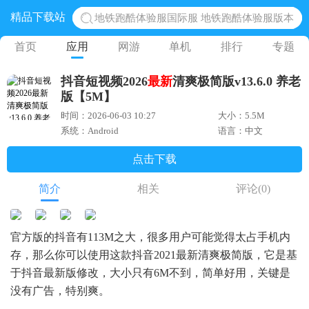
精品下载站
地铁跑酷体验服国际服 地铁跑酷体验服版本
网易光遇手游正版 点亮星空共庆周年
首页
应用
网游
单机
排行
专题
黎明觉醒生机腾讯正版 黎明觉醒生机国际服
抖音短视频2026
最新
清爽极简版v13.6.0 养老
蛋仔派对下载 蛋仔派对体验服
版【5M】
奥特曼王者传奇 正版奥特曼游戏
时间：2026-06-03 10:27
大小：5.5M
系统：Android
语言：中文
点击下载
简介
相关
评论
(0)
官方版的抖音有113M之大，很多用户可能觉得太占手机内
存，那么你可以使用这款抖音2021最新清爽极简版，它是基
于抖音最新版修改，大小只有6M不到，简单好用，关键是
没有广告，特别爽。