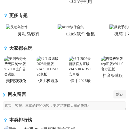
图软件官方
方客户端
手机版
CCTV手机电
版
视直播软件
更多专题
灵动岛软件
tiktok软件合集
微软手
大家都在玩
抖音极速版
app正版
美图秀秀免
快手极速版
快手2026最
费无限制vip
2026最新版
新版官方正
版
版
网友留言
默认
本类排行榜