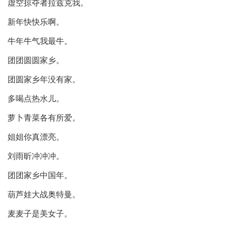
虚空掠夺者拉兹克我。
新年快快乐啊。
牛年牛气我最牛。
团团圆圆家乡。
团圆家乡年没有家。
多喝点热水儿。
萝卜青菜各有所爱。
姐姐你真漂亮。
刘雨昕冲冲冲。
团团家乡中国年。
葫芦娃大战奥特曼。
麦麦子是美女子。