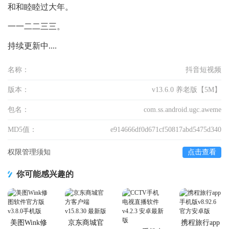
和和睦睦过大年。
一一二二三三。
持续更新中....
名称：
抖音短视频
版本：
v13.6.0 养老版【5M】
包名：
com.ss.android.ugc.aweme
MD5值：
e914666df0d671cf50817abd5475d340
权限管理须知
点击查看
你可能感兴趣的
美图Wink修
京东商城官
携程旅行app