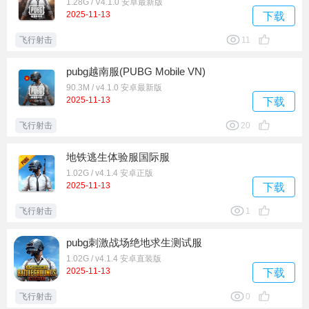
1.28G / V4.1.0 安卓最新版
2025-11-13
下载
飞行射击
11
pubg越南服(PUBG Mobile VN)
90.3M / v4.1.0 安卓最新版
2025-11-13
下载
飞行射击
20
地铁逃生体验服国际服
1.02G / v4.1.4 安卓正版
2025-11-13
下载
飞行射击
1
pubg刺激战场绝地求生测试服
1.02G / v4.1.4 安卓直装版
2025-11-13
下载
飞行射击
0