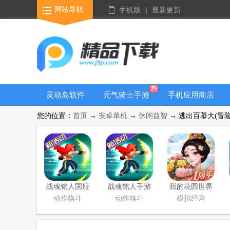
网站导航
手机版
|
最新更新
灵动岛软件
元气骑士手游
手机应用商店
大全
您的位置：
首页
→
安卓单机
→
休闲益智
→ 逃出百慕大(冒险逃
战魂铭人国服
战魂铭人手游
我的花园世界
联机版
九游版
最新版
动作格斗
动作格斗
模拟经营
(Otherworld
Legends)