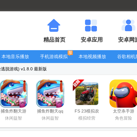
精品首页
安卓应用
安卓网
本地音乐播放
手机游戏模拟
本地视频播放
谷歌相机
器
器安卓版合集
器
大全
脱游戏) v1.8.0 最新版
捕鱼炸翻天游
捕鱼炸翻天qq
FS 23模拟农
太空杀手游
戏正版
登录版
场23正版中文
休闲益智
休闲益智
模拟经营
角色冒险
版