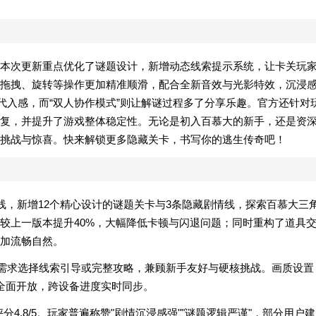
本次更新重点优化了谜题设计，新增动态线索提示系统，让卡关玩
拖拽、旋转等操作更加精准顺滑，配合全新音效与光影特效，沉浸
代入感，而“双人协作模式”则让解谜过程多了分享乐趣。官方还针对
复，并提升了游戏整体稳定性。无论是初入百慕大的新手，还是资
挑战与惊喜。快来解锁更多隐藏关卡，书写你的逃生传奇吧！
上线，新增12个精心设计的谜题关卡与3条隐藏剧情线，探索百慕大三
较上一版本提升40%，大幅降低卡顿与闪退问题；同时重构了道具
加流畅自然。
据需求选择线索引导或完整攻略，兼顾新手友好与硬核挑战。画质设置
能全面开放，跨设备进度实时同步。
分4.8/5。玩家普遍称赞"剧情沉浸感强""谜题逻辑严谨"，部分用户建