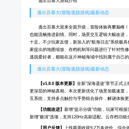
逃出百慕大游戏介绍
逃出百慕大(冒险逃脱游戏)最新动态
逃出百慕大迎来全面升级，冒险体验再攀巅峰！
也能流畅推进剧情。同时，场景交互逻辑大幅改进，
十足。不少玩家反馈，新加入的“航海日志”系统极具
家提出的地图缩放、存档机制等问题进行了针对性修
逃脱爱好者，都能在这片神秘海域中找到属于自己的
逃出百慕大(冒险逃脱游戏)最新动态
【v1.8.0 版本更新】
全新"深海遗迹"章节正式
更深层的神秘真相。本次更新优化了场景加载速度，
互系统，支持多点触控与手势组合操作，解谜体验更
【功能改进】
新增"提示分级"功能，玩家可根
新增"极清"选项，支持120Hz高刷适配。云存档功
【用户反馈】
上线两周收获9.2万条评价，综合评