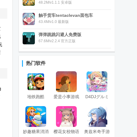
48.2M/v1.1.1 安卓版
触手货车tentaclevan面包车
43.4M/v1.0 最新版
家
弹弹跳跳闪避人免费版
感
67.6M/v2.2.4 官方正版
玩
深
热门软件
角
交
地铁跑酷
爱是小事游戏
D4DJグルミ
(subway surf)
(Love is...)
ク电音派对
国际版菜单免
费版
妙趣糖果消消
樱花女校物语
奥兹米奇手游