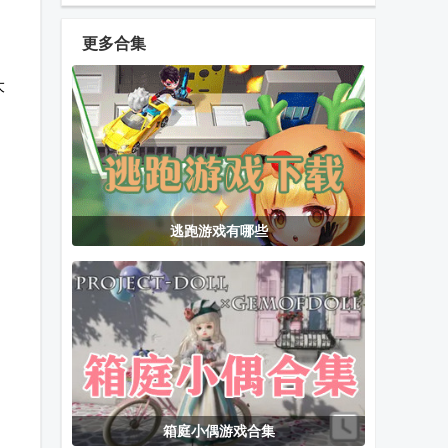
乐手游
手游
orzmic
更多合集
大
擦干净抖音小
选技生存大乱
Car Tuning汽
游戏(Clean it)
斗2手游
车改装游戏
安卓版
我叫MT归来
文字密室逃脱
糖豆人淘汰赛
逃跑游戏有哪些
单机版
最新免费版
手机版下载安
装
文字修真传免
滑板派对3中
向往的宗门内
广告(放置修仙
文无限金币
置GM菜单版
传)
箱庭小偶游戏合集
植物大战僵尸
SCP087深渊
猫咪大战争台