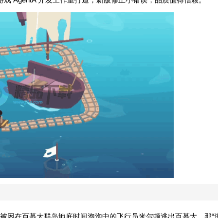
被困在百慕大群岛地底时间泡泡中的飞行员米尔顿逃出百慕大，那“