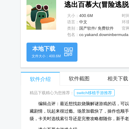
逃出百慕大(冒险逃脱游戏
大小：
400.6M
时
语言：
中文
环
类别：
国产软件/ 免费软件
官
包名：
co.yakand.downinbermuda
本地下载
文件大小：400.6M
软件截图
相关下载
软件介绍
精品下载精心为您推荐：
switch移植手游推荐
编辑点评：最近想找款烧脑解谜游戏的话，可以试
藏剧情，玩起来很过瘾。场景加载快了，操作也顺手
级，卡关时选线索引导还是完整攻略都随你，新手老