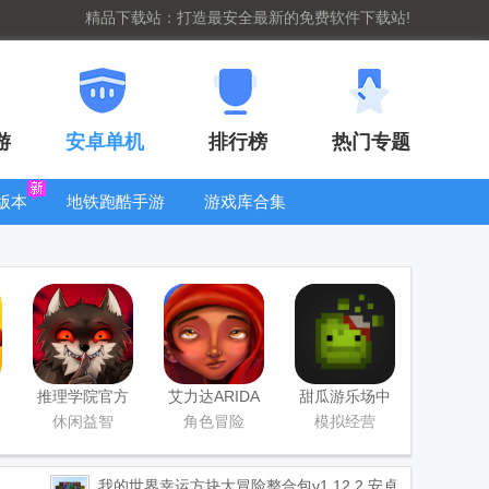
精品下载站：打造最安全最新的免费软件下载站!
游
安卓单机
排行榜
热门专题
版本
地铁跑酷手游
游戏库合集
大全
WIFI密码查
看器
推理学院官方
艾力达ARIDA
甜瓜游乐场中
版
游戏
国版
休闲益智
角色冒险
模拟经营
我的世界幸运方块大冒险整合包
v1.12.2 安卓