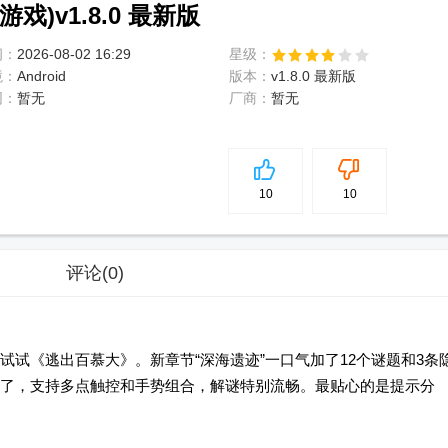
)v1.8.0 最新版
间：
2026-08-02 16:29
星级：
境：
Android
版本：
v1.8.0 最新版
网：
暂无
厂商：
暂无
5
分
10
10
评论
(0)
试《逃出百慕大》。新章节“深海遗迹”一口气加了12个谜题和3条
了，支持多点触控和手势组合，解谜特别流畅。最贴心的是提示分