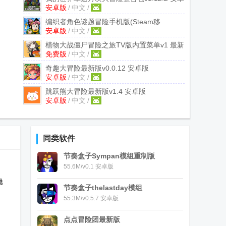
安卓版
/
中文
/
版
编织者角色谜题冒险手机版(Steam移
安卓版
/
中文
/
植)
v1.1.18 安卓版
植物大战僵尸冒险之旅TV版内置菜单
v1 最新
免费版
/
中文
/
免费版
奇趣大冒险最新版
v0.0.12 安卓版
安卓版
/
中文
/
跳跃熊大冒险最新版
v1.4 安卓版
安卓版
/
中文
/
同类软件
节奏盒子Sympan模组重制版
55.6M/v0.1 安卓版
隐
节奏盒子thelastday模组
55.3M/v0.5.7 安卓版
点点冒险团最新版