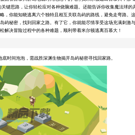
的关键思路，让你轻松应对各种烧脑难题。还能告诉你收集魔法球的
略，你能知晓逃离六个独特且相互关联岛屿的路线，避免走弯路。
岛屿秘密，找到回家之路。有了它，你就能尽情享受这场充满刺激
松解决冒险过程中的各种难题，顺利带着米尔顿逃离百慕大！
地底时间泡泡，需战胜深渊生物揭开岛屿秘密寻找回家路。