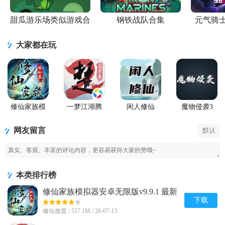
甜瓜游乐场类似游戏合
钢铁战队合集
元气骑
集
大家都在玩
修仙家族模
一梦江湖腾
闲人修仙
魔物侵袭3
拟器安卓无
讯版
限版
网友留言
默认
本类排行榜
修仙家族模拟器安卓无限版v9.9.1 最新
手机版
下载
修仙放置 / 557.1M / 26-07-13