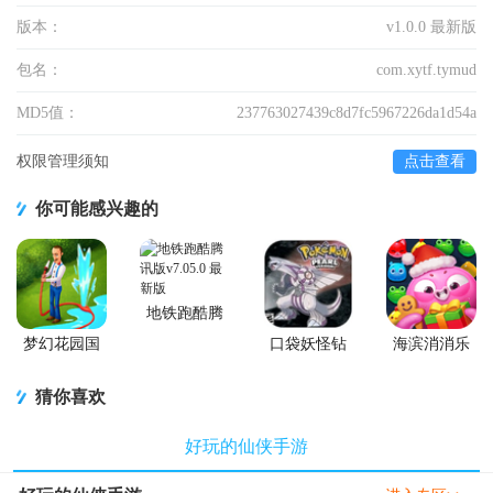
版本：
v1.0.0 最新版
包名：
com.xytf.tymud
MD5值：
237763027439c8d7fc5967226da1d54a
权限管理须知
点击查看
你可能感兴趣的
地铁跑酷腾
讯版
梦幻花园国
口袋妖怪钻
海滨消消乐
服正版
石游戏移植
2026安卓版
版
猜你喜欢
好玩的仙侠手游