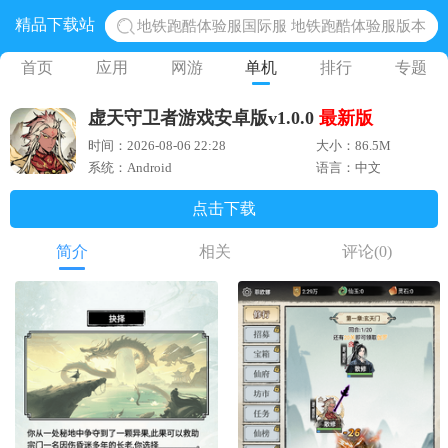
精品下载站
地铁跑酷体验服国际服 地铁跑酷体验服版本
网易光遇手游正版 点亮星空共庆周年
首页
应用
网游
单机
排行
专题
黎明觉醒生机腾讯正版 黎明觉醒生机国际服
虚天守卫者游戏安卓版v1.0.0
最新版
蛋仔派对下载 蛋仔派对体验服
时间：2026-08-06 22:28
大小：86.5M
奥特曼王者传奇 正版奥特曼游戏
系统：Android
语言：中文
点击下载
简介
相关
评论
(0)