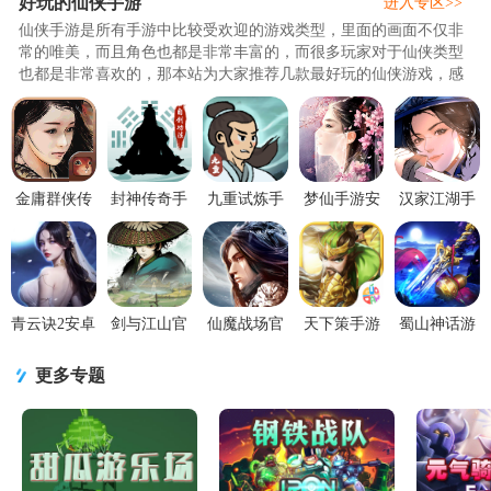
好玩的仙侠手游
进入专区>>
仙侠手游是所有手游中比较受欢迎的游戏类型，里面的画面不仅非
常的唯美，而且角色也都是非常丰富的，而很多玩家对于仙侠类型
也都是非常喜欢的，那本站为大家推荐几款最好玩的仙侠游戏，感
兴趣的可以下载！..
金庸群侠传
封神传奇手
九重试炼手
梦仙手游安
汉家江湖手
X修改菜单
游1.0 安卓
游免费版
卓版v1.0 最
游下载
1.0 无限资
官方版
0.902 免广
新版
v3.8.0 安卓
源
告版
版
青云诀2安卓
剑与江山官
仙魔战场官
天下策手游
蜀山神话游
版v2.7.1 官
方版6.2安卓
方版1.0.2安
安卓版v1.0
戏1.0.2 官方
方版
版
卓版
官方版
版
更多专题