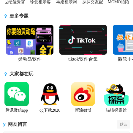
世纪佳缘官
珍爱相亲客
再婚相亲网
探探交友配
MOMO陌陌
方版10.0.6
户端9.28.2
2.3.6 最新版
对软件7.2.3
交友
正版
官方版
安卓正版
app9.21.4 官
更多专题
方正版
灵动岛软件
tiktok软件合集
微软手
大家都在玩
腾讯微信app
qq下载2026
新浪微博
喵喵探案馆
最新版
Weibo手机版
网友留言
默认