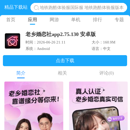
精品下载站
地铁跑酷体验服国际服 地铁跑酷体验服版本
网易光遇手游正版 点亮星空共庆周年
首页
应用
网游
单机
排行
专题
黎明觉醒生机腾讯正版 黎明觉醒生机国际服
老乡婚恋社app2.75.130 安卓版
蛋仔派对下载 蛋仔派对体验服
时间：2026-06-26 21:11
大小：160.9M
奥特曼王者传奇 正版奥特曼游戏
系统：Android
语言：中文
点击下载
简介
相关
评论
(0)