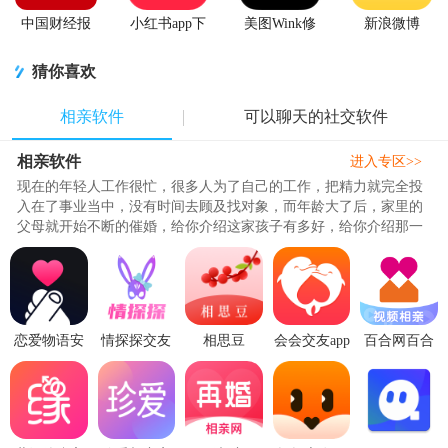
中国财经报
小红书app下
美图Wink修
新浪微博
app
载安装
图软件官方
Weibo手机版
版
猜你喜欢
相亲软件
可以聊天的社交软件
相亲软件
进入专区>>
现在的年轻人工作很忙，很多人为了自己的工作，把精力就完全投
入在了事业当中，没有时间去顾及找对象，而年龄大了后，家里的
父母就开始不断的催婚，给你介绍这家孩子有多好，给你介绍那一
家孩子就多好，但是就算性格..
恋爱物语安
情探探交友
相思豆
会会交友app
百合网百合
卓4.43.0最
V1.0.1最新
app2.2.2最新
官方版
婚恋客户端
新版
版
版
v1.9.6 最新
12.0.5 官方
版
最新版