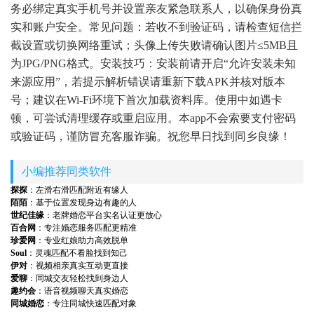
务必绑定真实手机号并设置亲友紧急联系人，以确保身份真
实和账户安全。常见问题：若收不到验证码，请检查短信拦
截设置或切换网络重试；头像上传失败请确认图片≤5MB且
为JPG/PNG格式。安装技巧：安装前请开启“允许安装未知
来源应用”，若提示解析错误请重新下载APK并核对版本
号；建议在Wi-Fi环境下首次加载资料库。使用中如遇卡
顿，可尝试清理缓存或重启应用。本app不会索要支付密码
或验证码，谨防冒充客服诈骗。祝您早日找到同乡良缘！
小编推荐同类软件
探探
：左滑右滑匹配附近有缘人
陌陌
：基于位置发现身边有趣的人
世纪佳缘
：老牌婚恋平台实名认证更放心
百合网
：专注婚恋服务匹配更精准
珍爱网
：专业红娘助力高效脱单
Soul
：灵魂匹配不看脸找到知己
伊对
：视频相亲真实互动更直接
爱聊
：同城交友轻松找到身边人
趣约会
：语音视频聊天真实婚恋
同城婚恋
：专注同城快速匹配对象