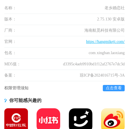
名称：
老乡婚恋社
版本：
2.75.130 安卓版
厂商：
海南航觅科技有限公司
官网：
https://hangmikeji.com/
包名：
com.xingban.laoxiang
MD5值：
d3395c4aeb9910bd1f12af2767e7dc3d
备案：
琼ICP备2024016715号-3A
权限管理须知
点击查看
你可能感兴趣的