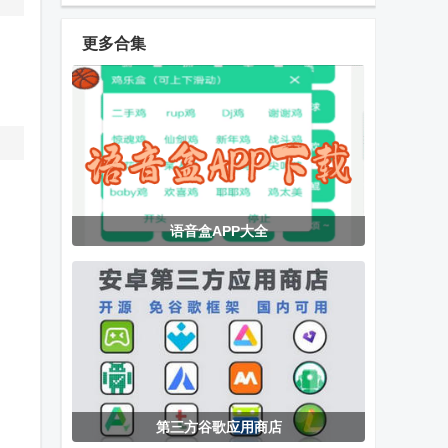
smonの家安
app
交友).apk
卓版
更多合集
Ginger
腾讯微信app
情侣玩吧app
Keyboard输入
法
EMBY安卓
嗅探大师app
绿城集团绿小
语音盒APP大全
app免费版
最新版
服app
乘风TV电视版
玄武TV电视版
pxvr官方主页
下载
第三方谷歌应用商店
幻路搜索下载
虚拟大师内置
小红书app去