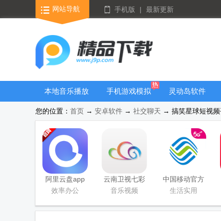
网站导航
手机版
|
最新更新
本地音乐播放
手机游戏模拟
灵动岛软件
器
器安卓版合集
您的位置：
首页
→
安卓软件
→
社交聊天
→ 搞笑星球短视频平台
阿里云盘app
云南卫视七彩
中国移动官方
官方版
云端app
营业厅
效率办公
音乐视频
生活实用