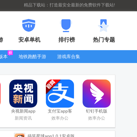
精品下载站：打造最安全最新的免费软件下载站!
游
安卓单机
排行榜
热门专题
版本
地铁跑酷手游
游戏库合集
大全
WIFI密码查
看器
央视新闻app
支付宝app客
钉钉手机版
移动版客户端
户端
app
新闻资讯
效率办公
效率办公
搞笑星球app
1.0.1安卓版