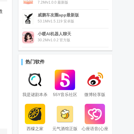
7.2M/v1.0.0 最新版
性
威鹏车友圈app最新版
反
53.1M/v1.5.119 安卓版
小暖AI机器人聊天
30.2M/v1.0.2 官方版
热门软件
我是谜剧本杀
55Y音乐社区
微博轻享版
手机版
app国际免费
版
西檬之家
元气酒馆正版
心座语音(心座