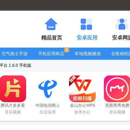
精品首页
安卓应用
安卓网
元气骑士手游
手机应用商店
本地视频播放
谷歌相机
大全
器
大全
 1.6.0 手机版
腾讯片多多看
中国电信网上
金山办公WPS
美图秀秀免费
剧官方正版
营业厅
Office手机官
无限制vip版
音乐视频
生活实用
效率办公
音乐视频
app
方最新版