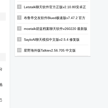
版
6
Letstalk聊天软件官方正版v2.10.80安卓正
版
7
布鲁帝交友软件Blued极速版v7.47.2 官方
最新版
8
moetalk碧蓝档案聊天软件v260220 最新版
9
SayloAI聊天模拟中文版v2.5.4 修复版
10
星野海外版Talkiev2.56.705 中文版
分
地
己