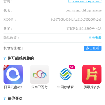
官网：
https://www.douyin.com/
包名：
com.ss.android.ugc.aweme
MD5值：
9c867108c4054dfcd810c7652067c2e8
备案：
京ICP备16016397号-49A
隐私政策：
点击查看
权限管理须知
点击查看
你可能感兴趣的
阿里云盘app
云南卫视七
中国移动官
腾讯片多多
官方版
彩云端app
方营业厅
看剧官方正
版app
猜你喜欢