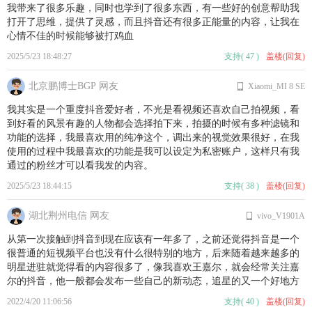
我带来了很多乐趣，同时也学到了很多东西，有一些好的创意帮助我
打开了思维，提供了灵感，而且抖音还有很多正能量的内容，让我在
心情不佳的时候能够被打鸡血
2025/5/23 18:48:27
支持
(
47
)
盖楼(回复)
北京鹏博士BGP 网友
Xiaomi_MI 8 SE
我其实是一个重度抖音爱好者，不光是看视频还喜欢自己拍视频，看
到好看的风景有趣的人物都会选择拍下来，拍摄的时候有多种滤镜和
功能的选择，我最喜欢用的纯净这个，调出来的视觉效果很好，在我
使用的过程中我最喜欢的功能是我可以设定为私密账户，这样只有我
通过的粉丝才可以看我发的内容。
2025/5/23 18:44:15
支持
(
38
)
盖楼(回复)
湖北荆州电信 网友
vivo_V1901A
从第一次接触到抖音到现在应该有一年多了，之前还觉得抖音是一个
很普通的短视频平台也没有什么很特别的地方，后来随着越来越多的
明星进驻就觉得看的内容很多了，像我喜欢王嘉尔，就会经常关注嘉
尔的抖音，他一般都会发布一些自己的新动态，追星的又一个好地方
2022/4/20 11:06:56
支持
(
40
)
盖楼(回复)