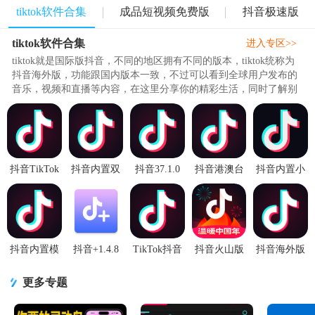
tiktok软件合集
成品短视频免费版
抖音极速版
tiktok软件合集
进入专区>>
tiktok就是国际版抖音，不同的地区拥有不同的版本，tiktok统称为
抖音海外版，功能跟国内版本一致，不过可以看到全球用户发布的
音乐，视频和直播等内容，在这里分享你的精彩生活，同时了解别
人的精彩生活，娱乐性非常..
抖音TikTok
抖音内置双
抖音37.1.0
抖音港澳台
抖音内置小
Asia亚洲版
模测试版
内置插件版
纯净版
能手双模块
app最新版
34.9.0 安卓
集成版
v37.1.0 无广
版v39.0.0 新
v44.3.2 安
去广告版
告版
内置版
抖音内置模
抖音+1.4.8
TikTok抖音
抖音火山版
抖音海外版
块板v39.0.0
土拨鼠抖音
国际版最新
最新版
TikTok无水
安卓去签名
助手1.4.8清
版v45.2.7 谷
v39.7.0 安卓
印版v45.2.7
更多专题
版
爽版
歌正版
版
解锁版