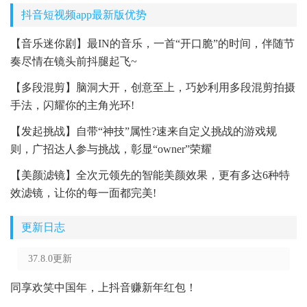
抖音短视频app最新版优势
【音乐迷你剧】最IN的音乐，一首“开口脆”的时间，伴随节
奏尽情在镜头前抖腿起飞~
【多段混剪】脑洞大开，创意至上，巧妙利用多段混剪拍摄
手法，闪耀你的主角光环!
【发起挑战】自带“神技”属性?速来自定义挑战的游戏规
则，广招达人参与挑战，彰显“owner”荣耀
【美颜滤镜】全次元领先的智能美颜效果，更有多达6种特
效滤镜，让你的每一面都完美!
更新日志
37.8.0更新
同享欢笑中国年，上抖音赚新年红包！