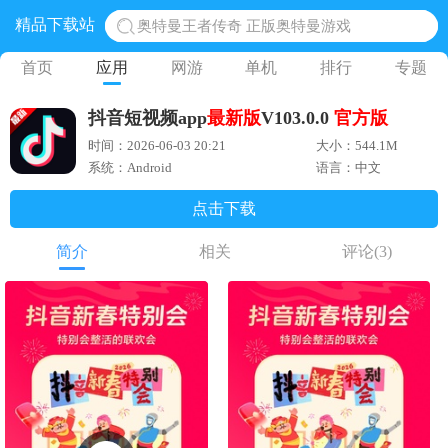
精品下载站
地铁跑酷体验服国际服 地铁跑酷体验服版本
网易光遇手游正版 点亮星空共庆周年
首页
应用
网游
单机
排行
专题
黎明觉醒生机腾讯正版 黎明觉醒生机国际服
抖音短视频app
最新版
V103.0.0
官方版
蛋仔派对下载 蛋仔派对体验服
时间：2026-06-03 20:21
大小：544.1M
系统：Android
语言：中文
点击下载
简介
相关
评论
(3)