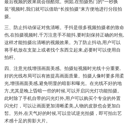
最后视频的效果就会很酷炫。例如,在拍摄热门的“一秒换
装”视频时,我们就可以借助“长按拍摄”来方便地进行分段拍
摄。
三、防止抖动保证对焦清晰。手抖是很多视频拍摄者的致命
伤,在拍摄视频时,千万注意手不能抖,要时刻保持正确的对焦,
这样才能拍摄出清晰的视频效果。为了防止抖动,用户可以
将手机放在支架上或者找个东西立起来,必要时可以使用自
拍杆。
四、注意光线增强画面美感。拍摄短视频时光线十分重要,
好的光线布局可以有效提高画面质量。拍摄人像时要多用柔
光,增强画面美感,避免明显的暗影和曝光。在光线不好的地
方,尤其是晚上昏暗一些的时候,可以开启闪光灯功能拍摄。
此时除了手机自带的闪光灯外,用户可以购买个专业的外置
闪光灯，可以让画面更加清晰柔美,人物的皮肤也会更加白
皙。另外,在天气好的时候,可以尝试逆光拍摄，即可拍出艺
术感十足的剪影大片。