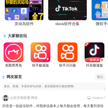
灵动岛软件
tiktok软件合集
微软手
大家都在玩
美图秀秀免
快手极速版
快手2026最
抖音极速版
费无限制vip
2026最新版
新版官方正
app正版
版
版
网友留言
默认
山东济南联通 网友
Windows 7
抖音是一款娱乐软件，对我来说基本上每天都会使用，每天看抖音给